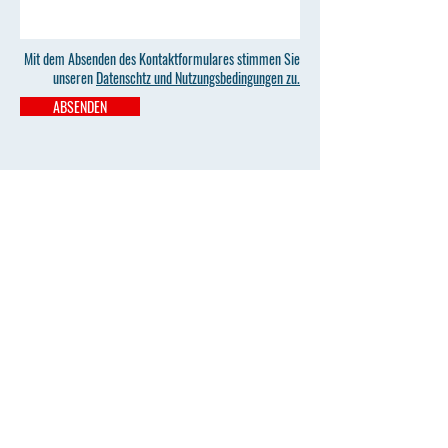
Mit dem Absenden des Kontaktformulares stimmen Sie
unseren
Datenschtz und Nutzungsbedingungen zu.
ABSENDEN
Sekretariat
sekretariat@campus-papenburg.net
Tel.
04961- 7732980
Adresse
Deichstraße 2, 26871 Papenburg