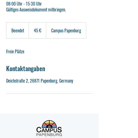
08:00 Uhr - 15:30 Uhr
Gültiges Ausweisdokument mitbringen.
45
Euro
Beendet
B
45 €
Campus Papenburg
e
e
n
Freie Plätze
d
e
t
Kontaktangaben
Deichstraße 2, 26871 Papenburg, Germany