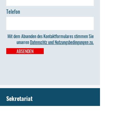
Telefon
Mit dem Absenden des Kontaktformulares stimmen Sie
unseren
Datenschtz und Nutzungsbedingungen zu.
ABSENDEN
Sekretariat
sekretariat@campus-papenburg.net
Tel.
04961- 7732980